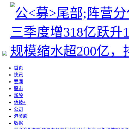
首页
快讯
要闻
股市
新股
信披+
公司
港美股
数据