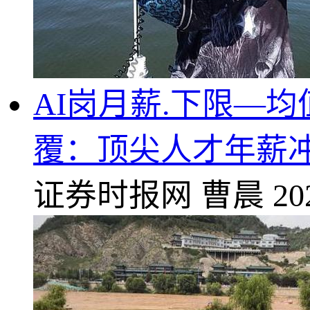
AI岗月薪.下限—
覆：顶尖人才年薪冲
证券时报网
曹晨
20