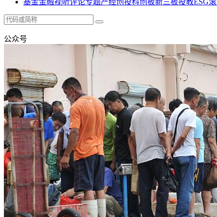
基金
金融
视听
评论
专题
产经
创投
科创板
新三板
投教
ESG
滚
公众号